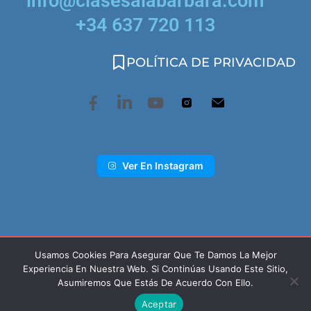
info@clasesalabarbara.com
+34 637 720 113
POLÍTICA DE PRIVACIDAD
Ver En Instagram
Usamos Cookies Para Asegurar Que Te Damos La Mejor
©2025. www.clasesalabarbara.com Todos los
Experiencia En Nuestra Web. Si Continúas Usando Este Sitio,
derechos reservados
Asumiremos Que Estás De Acuerdo Con Ello.
Aceptar