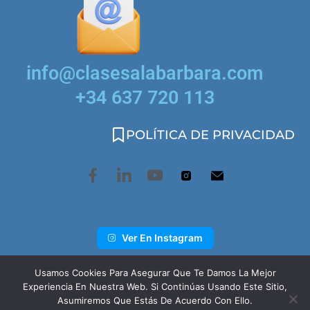
info@clasesalabarbara.com
+34 637 720 113
POLÍTICA DE PRIVACIDAD
Ver En Instagram
Usamos Cookies Para Asegurar Que Te Damos La Mejor
Experiencia En Nuestra Web. Si Continúas Usando Este Sitio,
Asumiremos Que Estás De Acuerdo Con Ello.