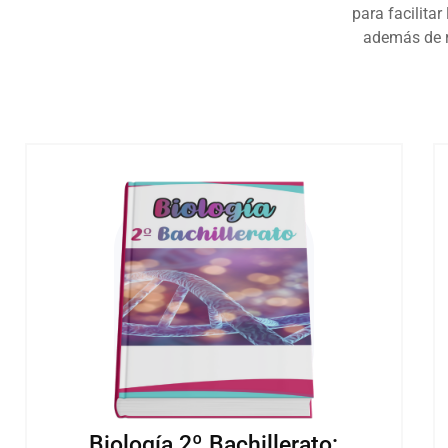
para facilita
además de r
Biología 2º Bachillerato: