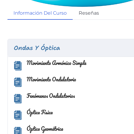
Información Del Curso
Reseñas
Ondas Y Óptica
Movimiento Armónico Simple
Movimiento Ondulatorio
Fenómenos Ondulatorios
Óptica Física
Óptica Geométrica