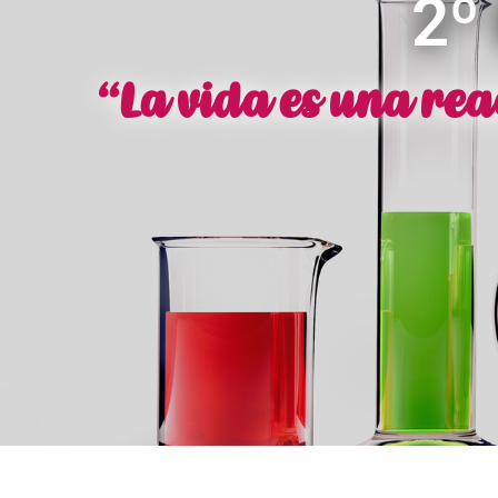
2º
“La vida es una rea