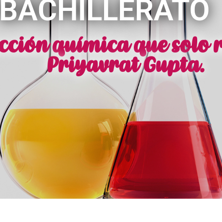
 BACHILLERATO
cción química que solo 
Priyavrat Gupta.